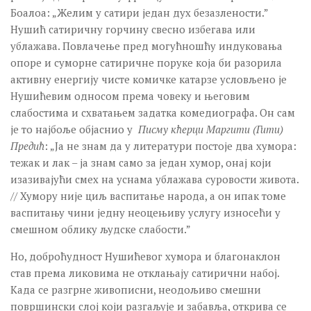
Боалоа: „Желим у сатири један дух безазлености.”
Нушић сатиричну горчину свесно избегава или
ублажава. Повлачење пред могућношћу индуковања
опоре и суморне сатиричне поруке која би разорила
активну енергију чисте комичке катарзе условљено је
Нушићевим односом према човеку и његовим
слабостима и схватањем задатка комедиографа. Он сам
је то најбоље објаснио у
Писму кћерци Маргити (Гити)
Предић
: „Ја не знам да у литератури постоје два хумора:
тежак и лак – ја знам само за један хумор, онај који
изазивајући смех на уснама ублажава суровости живота.
// Хумору није циљ васпитање народа, а он ипак томе
васпитању чини једну неоцењиву услугу износећи у
смешном облику људске слабости.”
Но, доброћудност Нушићевог хумора и благонаклон
став према ликовима не отклањају сатирични набој.
Када се разгрне живописни, неодољиво смешни
површински слој који разгаљује и забавља, открива се