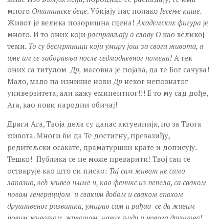
много
Општинске деце
. Убијају нас полако
Јесење кише
.
Живот је велика позоришна сцена!
Академских фигура
је
много. И то оних који
расправљају о слову О
као великој
теми.
То су бесмртници који умиру још за свога живота, а
име им се заборавља после седмодневног помена!
А тек
оних са титулом
Др,
масовна је појава, да те Бог сачува!
Мало, мало па изникне нови
Др
неког непознатог
универзитета, али кажу еминентног!!! Е то му сад дође,
Ага, као нови народни обичај!
Драги Ага, Твоја дела су данас актуелнија, но за Твога
живота. Многи би да Те достигну, превазиђу,
редитељски осакате, драматуршки крате и дописују.
Тешко! Публика се не може преварити! Твој сан се
остварује као што си писао:
Тај сам живот не само
запазио, већ живео њиме и, као феникс из пепела, са сваком
новом генерацијом и сваким добом и сваком епохом
друштвеног развитка, умирао сам и рађао се да живим
новим животом, животом нових људи и новога друштва!