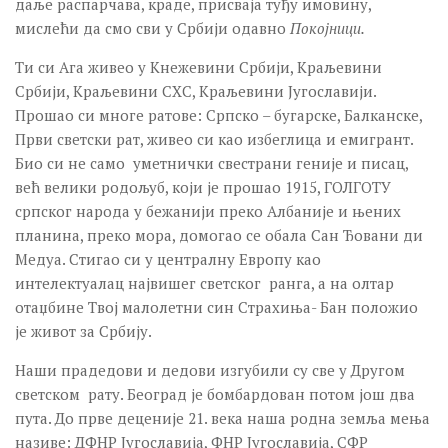
даље распарчава, краде, присваја туђу имовину,
мислећи да смо сви у Србији одавно
Покојници.
Tи си Ага живео у Кнежевини Србији, Краљевини
Србији, Краљевини СХС, Краљевини Југославији.
Прошао си многе ратове: Српско – бугарске, Балканске,
Први светски рат, живео си као избеглица и емигрант.
Био си не само уметнички свестрани геније и писац,
већ велики родољуб, који је прошао 1915, ГОЛГОТУ
српског народа у бежанији преко Албаније и њених
планина, преко мора, домогао се обала Сан Ђовани ди
Медуа. Стигао си у централну Европу као
интелектуалац највишег светског ранга, а на олтар
отаџбине Твој малолетни син Страхиња- Бан положио
је живот за Србију.
Наши прадедови и дедови изгубили су све у Другом
светском рату. Београд је бомбардован потом још два
пута. До прве деценије 21. века наша родна земља мења
називе: ДФНР Југославија, ФНР Југославија, СФР