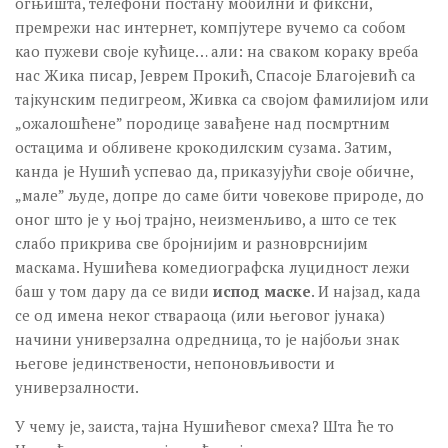
огњишта, телефони постану мобилни и фиксни,
премрежи нас интернет, компјутере вучемо са собом
као пужеви своје кућице… али: на сваком кораку вреба
нас Жика писар, Јеврем Прокић, Спасоје Благојевић са
тајкунским педигреом, Живка са својом фамилијом или
„ожалошћене” породице завађене над посмртним
остацима и обливене крокодилским сузама. Затим,
канда је Нушић успевао да, приказујући своје обичне,
„мале” људе, допре до саме бити човекове природе, до
оног што је у њој трајно, неизменљиво, а што се тек
слабо прикрива све бројнијим и разноврснијим
маскама. Нушићева комедиографска луцидност лежи
баш у том дару да се види
испод маске
. И најзад, када
се од имена неког ствараоца (или његовог јунака)
начини универзална одредница, то је најбољи знак
његове јединствености, непоновљивости и
универзалности.
У чему је, заиста, тајна Нушићевог смеха? Шта ће то