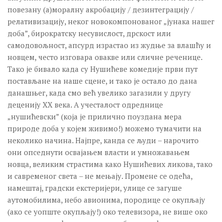
повезану (а)моралну акробацију / дезинтеграцију /
релативизацију, неког новокомпонованог „јунака нашег
доба”, бирократску несувислост, дрскост или
самодовољност, апсурд израстао из жудње за влашћу и
новцем, често изговара овакве или сличне реченице.
Тако је бивало када су Нушићеве комедије први пут
постављане на наше сцене, и тако је остало до дана
данашњег, када смо већ увелико загазили у другу
деценију XX века. А учесталост одреднице
„нушићевски” (која је прилично поуздана мера
природе доба у којем живимо!) можемо тумачити на
неколико начина. Најпре, канда се људи – нарочито
они опседнути освајањем власти и умножавањем
новца, великим страстима како Нушићевих ликова, тако
и савременог света – не мењају. Промене се одећа,
намештај, градски екстеријери, улице се загуше
аутомобилима, небо авионима, породице се окупљају
(ако се уопште окупљају!) око телевизора, не више око