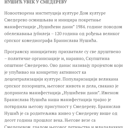
НУШИЋ УВЕК У СМЕДЕРЕВУ
ПЛЕСНА ШКОЛА
Новоотворена институција културе Дом културе
КРЕАТИВНИ КУРС ГИТАРЕ
Смедерево осмишљава и иницира покретање
СТУДИО ЦРТАЊА И СЛИКАЊА
манифестације „Нушићеви дани” 1984. године поводом
обележавања јубилеја – 120 година од рођења великог
ШКОЛА РАЧУНАРА
српског комедиографа Бранислава Нушића.
ЈОГА
Програмску иницијативу прихватиле су све друштвено
Пројекти
– политичке организације и, наравно, Скупштина
општине Смедерево. Ово данас називају пројектом који
Продукција
је упућивао на конкретну активност ка
Позориште ПАТОС
децентрализацији културе. Популаризацији великана
Позориште Бранислав Нушић
српског позоришта, његовог живота и дела, свакако је
допринела манифестација „Нушићеви дани”. Именом
Позориште Креативни хаос
Бранислава Нушића наша манифестација трајно је
Набавке
потврдила његову присутност у Смедереву. Бранислав
Нушић је са родитељима живео у Смедереву више од
Галерија
десет година прошлог века. Његове везе са
Контакт
Смедеревом, градом његовог детињства и младалачких