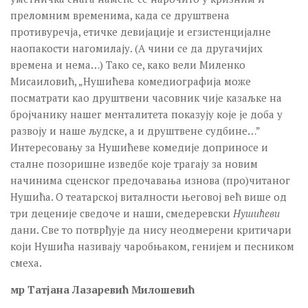
преломним временима, када се друштвена
противуречја, етичке девијације и егзистенцијалне
наопакости нагомилају. (А чини се да другачијих
времена и нема…) Тако се, како вели Миленко
Мисаиловић, „Нушићева комедиографија може
посматрати као друштвени часовник чије казаљке на
бројчанику нашег менталитета показују које је доба у
развоју и наше људске, а и друштвене судбине…”
Интересовању за Нушићеве комедије доприносе и
сталне позоришне изведбе које трагају за новим
начинима сценског предочавања изнова (про)читаног
Нушића. О театарској виталности његовој већ више од
три деценије сведоче и наши, смедеревски
Нушићеви
дани. Све то потврђује да нису неодмерени критичари
који Нушића називају чаробњаком, генијем и песником
смеха.
мр Татјана Лазаревић Милошевић