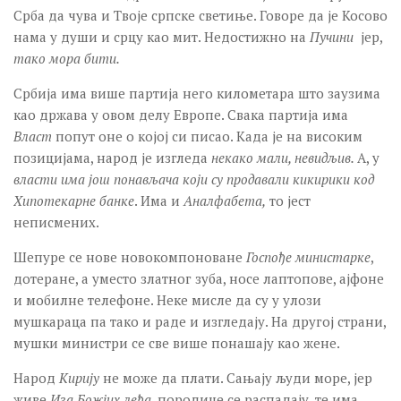
Срба да чува и Твоје српске светиње. Говоре да је Косово
нама у души и срцу као мит. Недостижно на
Пучини
јер,
тако мора бити.
Србија има више партија него километара што заузима
као држава у овом делу Европе. Свака партија има
Власт
попут оне о којој си писао. Када је на високим
позицијама, народ је изгледа
некако мали, невидљив.
А, у
власти има још понављача који су продавали кикирики код
Хипотекарне банке
. Има и
Аналфабета,
то јест
неписмених.
Шепуре се нове новокомпоноване
Госпође министарке
,
дотеране, а уместо златног зуба, носе лаптопове, ајфоне
и мобилне телефоне. Неке мисле да су у улози
мушкараца па тако и раде и изгледају. На другој страни,
мушки министри се све више понашају као жене.
Народ
Кирију
не може да плати. Сањају људи море, јер
живе
Иза Божјих леђа
, породице се распадају, те има