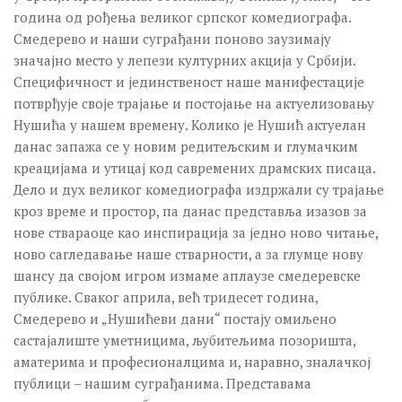
година од рођења великог српског комедиографа.
Смедерево и наши суграђани поново заузимају
значајно место у лепези културних акција у Србији.
Специфичност и јединственост наше манифестације
потврђује своје трајање и постојање на актуелизовању
Нушића у нашем времену. Колико је Нушић актуелан
данас запажа се у новим редитељским и глумачким
креацијама и утицај код савремених драмских писаца.
Дело и дух великог комедиографа издржали су трајање
кроз време и простор, па данас представља изазов за
нове ствараоце као инспирација за једно ново читање,
ново сагледавање наше стварности, а за глумце нову
шансу да својом игром измаме аплаузе смедеревске
публике. Сваког априла, већ тридесет година,
Смедерево и „Нушићеви дани“ постају омиљено
састајалиште уметницима, љубитељима позоришта,
аматерима и професионалцима и, наравно, зналачкој
публици – нашим суграђанима. Представама