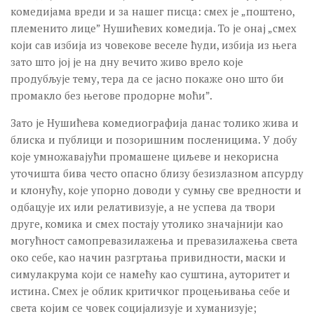
комедијама вреди и за нашег писца: смех је „поштено,
племенито лице” Нушићевих комедија. То је онај „смех
који сав избија из човекове веселе ћуди, избија из њега
зато што јој је на дну вечито живо врело које
продубљује тему, тера да се јасно покаже оно што би
промакло без његове продорне моћи”.
Зато је Нушићева комедиографија данас толико жива и
блиска и публици и позоришним посленицима. У добу
које умножавајући промашене циљеве и некорисна
уточишта бива често опасно близу безизлазном апсурду
и клонућу, које упорно доводи у сумњу све вредности и
одбацује их или релативизује, а не успева да твори
друге, комика и смех постају утолико значајнији као
могућност самопревазилажења и превазилажења света
око себе, као начин разгртања привидности, маски и
симулакрума који се намећу као суштина, ауторитет и
истина. Смех је облик критичког процењивања себе и
света којим се човек социјализује и хуманизује;