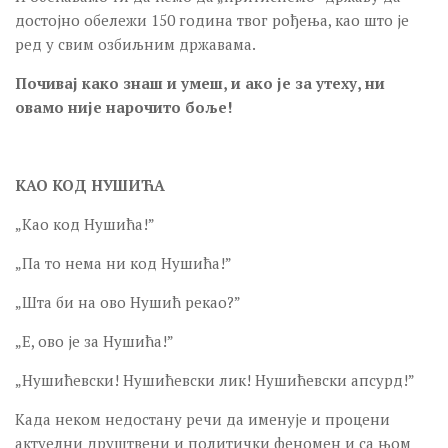
достојно обележи 150 година твог рођења, као што је
ред у свим озбиљним државама.
Почивај како знаш и умеш, и ако је за утеху, ни
овамо није нарочито боље!
КАО КОД НУШИЋА
„Као код Нушића!”
„Па то нема ни код Нушића!”
„Шта би на ово Нушић рекао?”
„Е, ово је за Нушића!”
„Нушићевски! Нушићевски лик! Нушићевски апсурд!”
Када неком недостану речи да именује и процени
актуелни друштвени и политички феномен и са њом