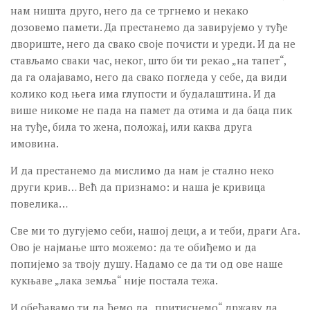
нам ништа друго, него да се тргнемо и некако
дозовемо памети. Да престанемо да завирујемо у туђе
двориште, него да свако своје почисти и уреди. И да не
стављамо сваки час, неког, што би ти рекао „на тапет“,
да га олајавамо, него да свако погледа у себе, да види
колико код њега има глупости и будалаштина. И да
више никоме не пада на памет да отима и да баца пик
на туђе, била то жена, положај, или каква друга
имовина.
И да престанемо да мислимо да нам је стално неко
други крив… Већ да признамо: и наша је кривица
повелика…
Све ми то дугујемо себи, нашој деци, а и теби, драги Ага.
Ово је најмање што можемо: да те обиђемо и да
попијемо за твоју душу. Надамо се да ти од ове наше
кукњаве „лака земља“ није постала тежа.
И обећавамо ти да ћемо да „притиснемо“ државу да