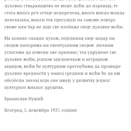
ТЕАТАР У ТВРЂАВИ
духовно стваралаштво не може доћи до изражаја, те
05. ТЕАТАР У ТВРЂАВИ 2018.
стога многа реч остаје недоречена, многа мисао можда
неисказана, многи ток пресушује на самоме извору
04. ТЕАТАР У ТВРЂАВИ 2017.
своме или бар не даје све изобиље своје духовне моћи.
03. ТЕАТАР У ТВРЂАВИ 2016.
Ма колико снажан духом, појединац није кадар ни
02. ТЕАТАР У ТВРЂАВИ 2015.
својим напорима ни евентуалним својим личним
01. ТЕАТАР У ТВРЂАВИ 2014.
успесима да измени ове прилике; тек удружене све
духовне моћи, једном заједничком и истрајном
ЛИКОВНА КОЛОНИЈА ГРАФИКА
акцијом, моћи ће културним прегнућима да прошире
32. ГРАФИКА 2016.
духовне вредности у нашој средини и моћи ће да им
31. ГРАФИКА 2015.
обезбеди значај који оне имају у развитку једног
културног младог друштва.
30. ГРАФИКА 2014.
Бранислав Нушић
Течајеви
СТУДИО БАЛЕТА
Београд, 5. децембра 1937. године
Пројекат exPERI MЕnt
СТУДИО ГЛУМЕ