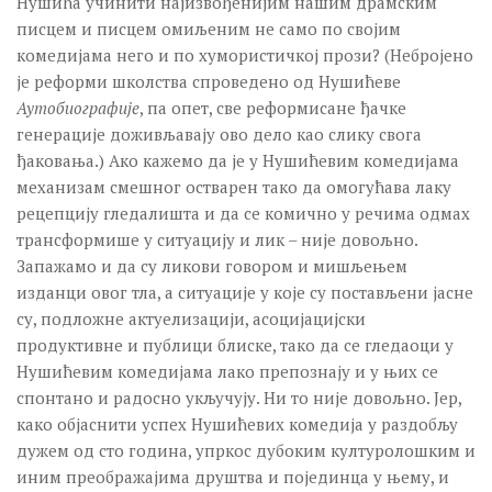
Нушића учинити најизвођенијим нашим драмским
писцем и писцем омиљеним не само по својим
комедијама него и по хумористичкој прози? (Небројено
је реформи школства спроведено од Нушићеве
Аутобиографије
, па опет, све реформисане ђачке
генерације доживљавају ово дело као слику свога
ђаковања.) Ако кажемо да је у Нушићевим комедијама
механизам смешног остварен тако да омогућава лаку
рецепцију гледалишта и да се комично у речима одмах
трансформише у ситуацију и лик – није довољно.
Запажамо и да су ликови говором и мишљењем
изданци овог тла, а ситуације у које су постављени јасне
су, подложне актуелизацији, асоцијацијски
продуктивне и публици блиске, тако да се гледаоци у
Нушићевим комедијама лако препознају и у њих се
спонтано и радосно укључују. Ни то није довољно. Јер,
како објаснити успех Нушићевих комедија у раздобљу
дужем од сто година, упркос дубоким културолошким и
иним преображајима друштва и појединца у њему, и