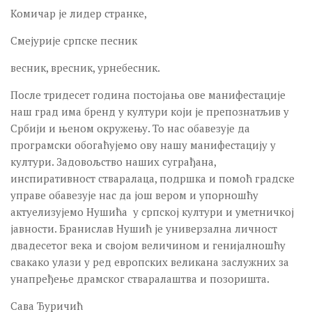
Комичар је лидер странке,
Смејурије српске песник
весник, вресник, урнебесник.
После тридесет година постојања ове манифестације
наш град има бренд у култури који је препознатљив у
Србији и њеном окружењу. То нас обавезује да
програмски обогаћујемо ову нашу манифестацију у
култури. Задовољство наших суграђана,
инспиративност стваралаца, подршка и помоћ градске
управе обавезује нас да још вером и упорношћу
актуелизујемо Нушића у српској култури и уметничкој
јавности. Бранислав Нушић је универзална личност
двадесетог века и својом величином и генијалношћу
свакако улази у ред европских великана заслужних за
унапређење драмског стваралаштва и позоришта.
Сава Ђуричић