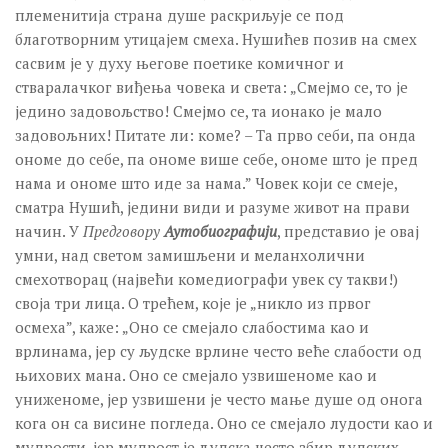
племенитија страна душе раскриљује се под
благотворним утицајем смеха. Нушићев позив на смех
сасвим је у духу његове поетике комичног и
стваралачког виђења човека и света: „Смејмо се, то је
једино задовољство! Смејмо се, та ионако је мало
задовољних! Питате ли: коме? – Та прво себи, па онда
ономе до себе, па ономе више себе, ономе што је пред
нама и ономе што иде за нама.” Човек који се смеје,
сматра Нушић, једини види и разуме живот на прави
начин. У
Предговору
Аутобиографији
, представио је овај
умни, над светом замишљени и меланхолични
смехотворац (највећи комедиографи увек су такви!)
своја три лица. О трећем, које је „никло из првог
осмеха”, каже: „Оно се смејало слабостима као и
врлинама, јер су људске врлине често веће слабости од
њихових мана. Оно се смејало узвишеноме као и
униженоме, јер узвишени је често мање душе од онога
кога он са висине погледа. Оно се смејало лудости као и
мудрости, јер мудрост је људска често збир људских