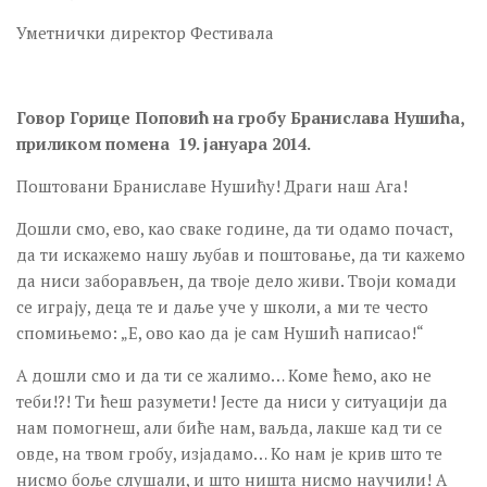
Уметнички директор Фестивала
Говор Горице Поповић на гробу Бранислава Нушића,
приликом помена 19. јануара 2014.
Поштовани Браниславе Нушићу! Драги наш Ага!
Дошли смо, ево, као сваке године, да ти одамо почаст,
да ти искажемо нашу љубав и поштовање, да ти кажемо
да ниси заборављен, да твоје дело живи. Твоји комади
се играју, деца те и даље уче у школи, а ми те често
спомињемо: „Е, ово као да је сам Нушић написао!“
А дошли смо и да ти се жалимо… Коме ћемо, ако не
теби!?! Ти ћеш разумети! Јесте да ниси у ситуацији да
нам помогнеш, али биће нам, ваљда, лакше кад ти се
овде, на твом гробу, изјадамо… Ко нам је крив што те
нисмо боље слушали, и што ништа нисмо научили! А