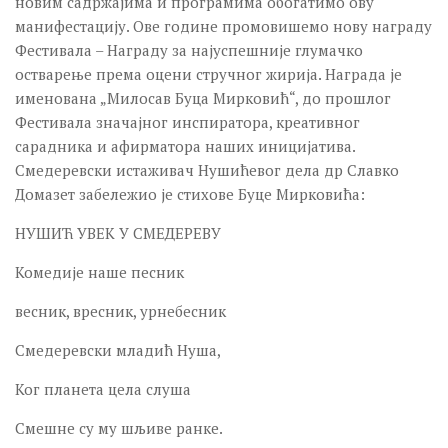
новим садржајима и програмима обогатимо ову
манифестацију. Ове године промовишемо нову награду
Фестивала – Награду за најуспешније глумачко
остварење према оцени стручног жирија. Награда је
именована „Милосав Буца Мирковић“, до прошлог
Фестивала значајног инспиратора, креативног
сарадника и афирматора наших иницијатива.
Смедеревски истаживач Нушићевог дела др Славко
Домазет забележио је стихове Буце Мирковића:
НУШИЋ УВЕК У СМЕДЕРЕВУ
Комедије наше песник
весник, вресник, урнебесник
Смедеревски младић Нуша,
Ког планета цела слуша
Смешне су му шљиве ранке.