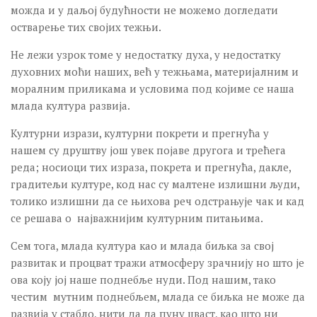
можда и у даљој будућности не можемо догледати
Фестивали и манифестације
остварење тих својих тежњи.
Фестивали и манифестације
Не лежи узрок томе у недостатку духа, у недостатку
Остали програми
духовних моћи наших, већ у тежњама, материјалним и
Остали програми
моралним приликама и условима под којиме се наша
Гостовања наших програма
млада култура развија.
Гостовања наших програма
Културни изрази, културни покрети и прегнућа у
нашем су друштву још увек појаве другога и трећега
Манифестације
реда; носиоци тих израза, покрета и прегнућа, дакле,
НУШИЋЕВИ ДАНИ
градитељи културе, код нас су малтене излишни људи,
толико излишни да се њихова реч одстрањује чак и кад
35. НУШИЋЕВИ ДАНИ 2018.
се решава о најважнијим културним питањима.
34. НУШИЋЕВИ ДАНИ 2017.
Сем тога, млада култура као и млада биљка за свој
33. НУШИЋЕВИ ДАНИ 2016.
развитак и процват тражи атмосферу зрачнију но што је
32. НУШИЋЕВИ ДАНИ 2015.
ова коју јој наше поднебље нуди. Под нашим, тако
честим мутним поднебљем, млада се биљка не може да
31. НУШИЋЕВИ ДАНИ 2014.
развија у стабло, нити да да пуну цваст, као што ни