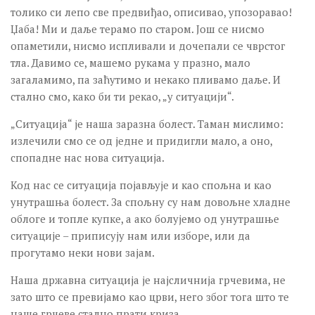
толико си лепо све предвиђао, описивао, упозоравао!
Џаба! Ми и даље терамо по старом. Још се нисмо
опаметили, нисмо испливали и дочепали се чврстог
тла. Давимо се, машемо рукама у празно, мало
загаламимо, па заћутимо и некако пливамо даље. И
стално смо, како би ти рекао, „у ситуацији“.
„Ситуација“ је наша заразна болест. Таман мислимо:
излечили смо се од једне и придигли мало, а оно,
спопадне нас нова ситуација.
Код нас се ситуација појављује и као спољна и као
унутрашња болест. За спољну су нам довољне хладне
облоге и топле купке, а ако болујемо од унутрашње
ситуације – приписују нам или изборе, или да
прогутамо неки нови зајам.
Наша државна ситуација је најсличнија грчевима, не
зато што се превијамо као црви, него због тога што те
наше грчеве стално прати криза…