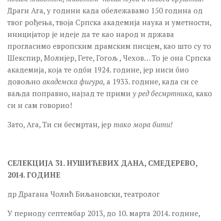
Драги Ага, у години када обележавамо 150 година од
твог рођења, твоја Српска академија наука и уметности,
иницијатор је идеје да те као народ и држава
прогласимо европским драмским писцем, као што су то
Шекспир, Молијер, Гете, Гогољ , Чехов… То је она Српска
академија, која те одби 1924. године, јер ниси био
довољно
академска фигура,
а 1933. године, када си се
ваљда поправио, најзад те прими
у ред бесмртника,
како
си и сам говорио!
Зато, Ага, Ти си бесмртан, јер
тако мора бити!
СЕЛЕКЦИЈА 31. НУШИЋЕВИХ ДАНА, СМЕДЕРЕВО,
2014. ГОДИНЕ
др Драгана Чолић Биљановски, театролог
У периоду септембар 2013, до 10. марта 2014. године,