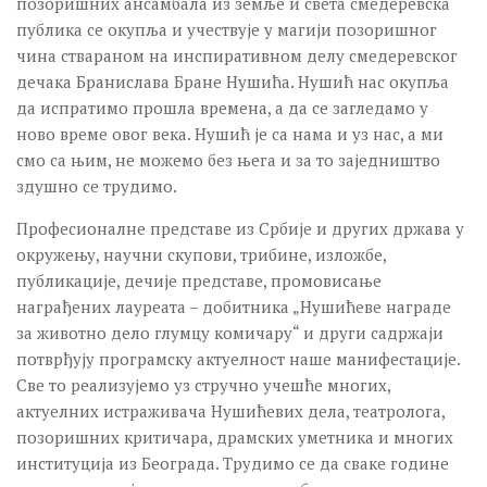
позоришних ансамбала из земље и света смедеревска
публика се окупља и учествује у магији позоришног
чина ствараном на инспиративном делу смедеревског
дечака Бранислава Бране Нушића. Нушић нас окупља
да испратимо прошла времена, а да се загледамо у
ново време овог века. Нушић је са нама и уз нас, а ми
смо са њим, не можемо без њега и за то заједништво
здушно се трудимо.
Професионалне представе из Србије и других држава у
окружењу, научни скупови, трибине, изложбе,
публикације, дечије представе, промовисање
награђених лауреата – добитника „Нушићеве награде
за животно дело глумцу комичару“ и други садржаји
потврђују програмску актуелност наше манифестације.
Све то реализујемо уз стручно учешће многих,
актуелних истраживача Нушићевих дела, театролога,
позоришних критичара, драмских уметника и многих
институција из Београда. Трудимо се да сваке године