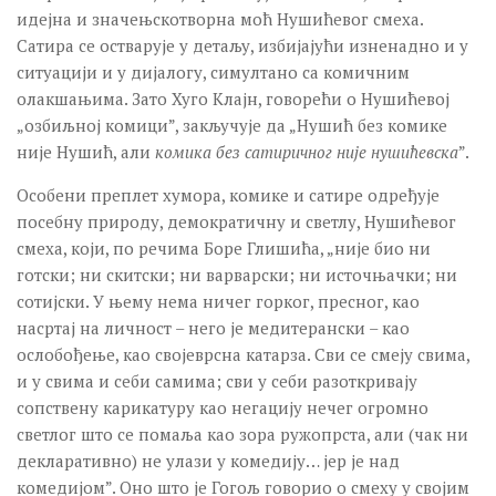
идејна и значењскотворна моћ Нушићевог смеха.
Сатира се остварује у детаљу, избијајући изненадно и у
ситуацији и у дијалогу, симултано са комичним
олакшањима. Зато Хуго Клајн, говорећи о Нушићевој
„озбиљној комици”, закључује да „Нушић без комике
није Нушић, али
комика без сатиричног није нушићевска
”.
Особени преплет хумора, комике и сатире одређује
посебну природу, демократичну и светлу, Нушићевог
смеха, који, по речима Боре Глишића, „није био ни
готски; ни скитски; ни варварски; ни источњачки; ни
сотијски. У њему нема ничег горког, пресног, као
насртај на личност – него је медитерански – као
ослобођење, као својеврсна катарза. Сви се смеју свима,
и у свима и себи самима; сви у себи разоткривају
сопствену карикатуру као негацију нечег огромно
светлог што се помаља као зора ружопрста, али (чак ни
декларативно) не улази у комедију… јер је над
комедијом”. Оно што је Гогољ говорио о смеху у својим