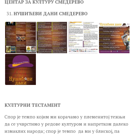
ЦЕНТАР ЗА КУЛТУРУ СМЕДЕРЕВО
Програм
НУШИЋЕВИ ДАНИ
СМЕДЕРЕВО
Позоришни програм
Позоришни програм
Дечији програм
Дечији програм
Музички програм
Музички програм
Филмски програм
Филмски програм
Научно-образовни програм
КУЛТУРНИ ТЕСТАМЕНТ
Научно-образовни програм
Спор је темпо којим ми корачамо у племенитој тежњи
Ликовни програм
да се учврстимо у редове културом и напретком далеко
Ликовни програм
измаклих народа; спор је темпо да ми у блиској, па