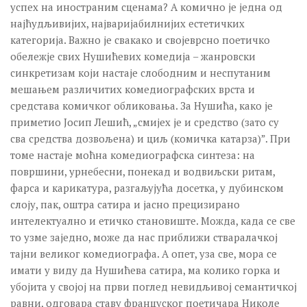
успех на иностраним сценама? А комично је једна од
најћудљивијих, најваријабилнијих естетичких
категорија. Важно је свакако и својеврсно поетичко
обележје свих Нушићевих комедија – жанровски
синкретизам који настаје слободним и неспутаним
мешањем различитих комедиографских врста и
средстава комичког обликовања. За Нушића, како је
приметио Јосип Лешић, „смијех је и средство (зато су
сва средства дозвољена) и циљ (комичка катарза)”. При
томе настаје моћна комедиографска синтеза: на
површини, урнебесни, понекад и водвиљски ритам,
фарса и карикатура, разгаљујућа досетка, у дубинском
слоју, пак, оштра сатира и јасно прецизирано
интелектуално и етичко становиште. Можда, када се све
то узме заједно, може да нас приближи стваралачкој
тајни великог комедиографа. А опет, уза све, мора се
имати у виду да Нушићева сатира, ма колико горка и
убојита у својој на први поглед невидљивој семантичкој
равни, одговара ставу француског поетичара Николе