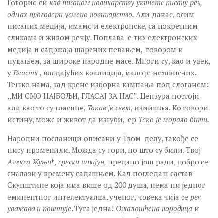
Говорио си
кад писаном новинарству укинете писану реч,
одмах проговори усмено новинарство.
Али данас, осим
писаних медија, имамо и електронске, са покретним
сликама и живом речју. Поплава је тих електронских
медија и садржаја шарених певањем, говором и
пуцањем, за широке народне масе. Многи су, као и увек,
у
Власти
, владајућих коалиција, мало је независних.
Тешко нама, кад крене изборна кампања под слоганом:
,,МИ СМО НАЈБОЉИ, ГЛАСАЈ ЗА НАС”. Цензура постоји,
али као то су гласине,
Такав је свет
, измишља. Ко говори
истину, може и живот да изгуби, јер
Тако је морало бити.
Народни посланици описани у Твом делу, такође се
нису променили. Можда су гори, но што су били. Твој
Алекса Жуњић, срески шпијун,
предано још ради, добро се
сналази у времену садашњем. Кад погледаш састав
Скупштине која има више од 200 душа, нема ни једног
еминентног интелектуалца, ученог, човека чија се
реч
уважава и поштује
. Туга једна!
Ожалошћена породица
и