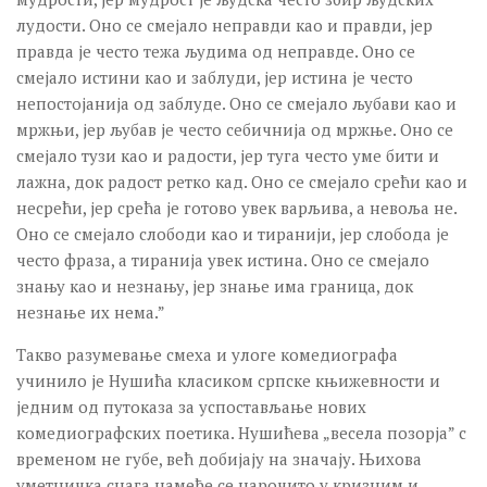
лудости. Оно се смејало неправди као и правди, јер
правда је често тежа људима од неправде. Оно се
смејало истини као и заблуди, јер истина је често
непостојанија од заблуде. Оно се смејало љубави као и
мржњи, јер љубав је често себичнија од мржње. Оно се
смејало тузи као и радости, јер туга често уме бити и
лажна, док радост ретко кад. Оно се смејало срећи као и
несрећи, јер срећа је готово увек варљива, а невоља не.
Оно се смејало слободи као и тиранији, јер слобода је
често фраза, а тиранија увек истина. Оно се смејало
знању као и незнању, јер знање има граница, док
незнање их нема.”
Такво разумевање смеха и улоге комедиографа
учинило је Нушића класиком српске књижевности и
једним од путоказа за успостављање нових
комедиографских поетика. Нушићева „весела позорја” с
временом не губе, већ добијају на значају. Њихова
уметничка снага намеће се нарочито у кризним и