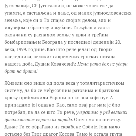
Југославија, СР Југославија, не може човек све да
упамти, а састављена и даље, од малих јужнословенских
земаља, које си и Ти спајао својим делом, али и
илузијом о братству и љубави. Та љубав и слога
окончани су распадом земље у крви и трећим
бомбардовањем Београда у последњој деценији 20.
века, 1999. године. Као што рече један од Твојих
наследника, великих савремених српских писаца
нашега доба, Душан Ковачевић:
Нема рата док не удари
брат на брата!
Живели смо више од пола века у тоталитаристичком
систему, да би се међусобним ратовима и братском
крвљу приближили Европи по ко зна који пут. А
припадамо јој одавно. Као, само овај рат нам је био
потребан, па да се што Ти рече,
учврстимо у ред великих
цивилизованих европских народа.
Опет смо на почетку.
Данас Ти се обраћамо из скраћене Србије. Још мало
остасмо без Твог драгог Косова. Тамо је остала група