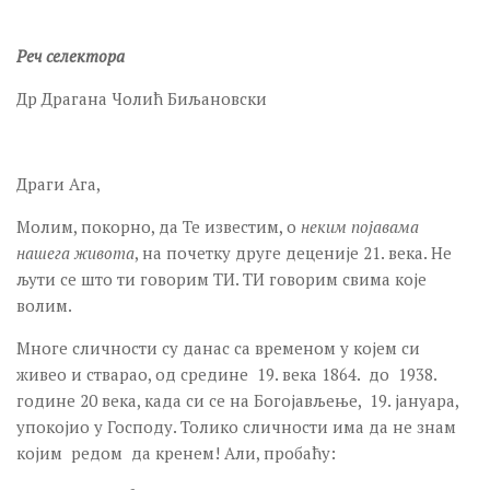
Реч селектора
Др Драгана Чолић Биљановски
Драги Ага,
Молим, покорно, да Те известим, о
неким појавама
нашега живота
, на почетку друге деценије 21. века. Не
љути се што ти говорим ТИ. ТИ говорим свима које
волим.
Многе сличности су данас са временом у којем си
живео и стварао, од средине 19. века 1864. до 1938.
године 20 века, када си се на Богојављење, 19. јануара,
упокојио у Господу. Толико сличности има да не знам
којим редом да кренем! Али, пробаћу: