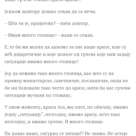
Једном доктору дошао сељак да га лечи.
– Шта ти је, пријатељу? – пита доктор.
– Имам много столице! – жали се сељак.
Е, то би ми могли да кажемо за ове наше кризе, које су
већ дијаретичне и које долазе од грчева које нам задају
ситуације:имамо много столице!
Јер да немамо тако много столица, као што су на
пример министарске, саветничке, посланичке, онда не
би ни боловали тако често до кризе, нити би нас грчеви
ситуације мучили по стомаку.
У овом моменту, драги Ага, ми опет, по обичају, имамо
једну „ситуацију“, незгодну, имамо кризу, исто тако
незгодну, и имамо грчеве. И много столице.
Па докле више, сигурно се питаш?! Не знамо. Не остаје