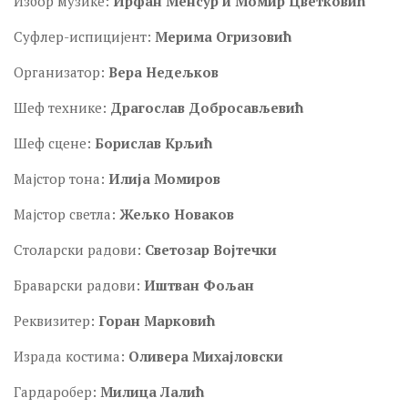
Избор музике:
Ирфан Менсур и Момир Цветковић
Суфлер-испицијент:
Мерима Огризовић
Организатор:
Вера Недељков
Шеф технике:
Драгослав Добросављевић
Шеф сцене:
Борислав Крљић
Мајстор тона:
Илија Момиров
Мајстор светла:
Жељко Новаков
Столарски радови:
Светозар Војтечки
Браварски радови:
Иштван Фољан
Реквизитер:
Горан Марковић
Израда костима:
Oливера Михајловски
Гардаробер:
Милица Лалић