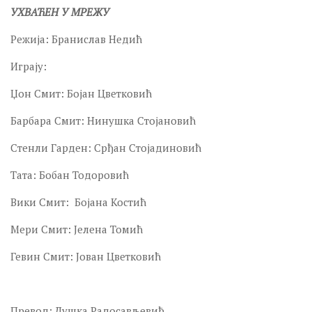
УХВАЋЕН У МРЕЖУ
Режија: Бранислав Недић
Играју:
Џон Смит: Бојан Цветковић
Барбара Смит: Нинушка Стојановић
Стенли Гарден: Срђан Стојадиновић
Тата: Бобан Тодоровић
Вики Смит: Бојана Костић
Мери Смит: Јелена Томић
Гевин Смит: Јован Цветковић
Превод: Душка Радосављевић