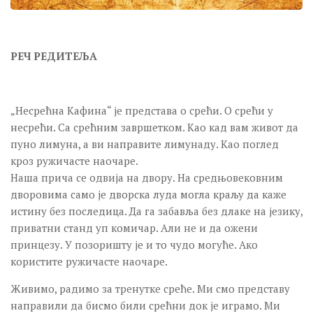
РЕЧ РЕДИТЕЉА
„Несрећна Кафина“ је представа о срећи. О срећи у
несрећи. Са срећним завршетком. Као кад вам живот да
пуно лимуна, а ви направите лимунаду. Као поглед
кроз ружичасте наочаре.
Наша прича се одвија на двору. На средњовековним
дворовима само је дворска луда могла краљу да каже
истину без последица. Да га забавља без длаке на језику,
приватни станд уп комичар. Али не и да ожени
принцезу. У позоришту је и то чудо могуће. Ако
користите ружичасте наочаре.
Живимо, радимо за тренутке среће. Ми смо представу
направили да бисмо били срећни док је играмо. Ми