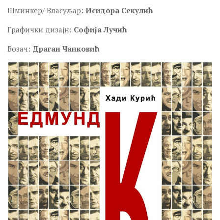
Шминкер/ Власуљар:
Исидора Секулић
Графички дизајн:
Софија Лучић
Возач:
Драган Чанковић