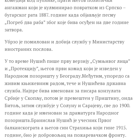
комедија код публике, прати његов политички
ТЕАТАР У ТВРЂАВИ
ангажман који је кулминирао повратком из Српско –
05. ТЕАТАР У ТВРЂАВИ 2018.
бугарског рата 1887. године када објављује песму
04. ТЕАТАР У ТВРЂАВИ 2017.
„Погреб два раба” због које бива осуђен на две године
затвора.
03. ТЕАТАР У ТВРЂАВИ 2016.
Убрзо је помилован и добија службу у Министарству
02. ТЕАТАР У ТВРЂАВИ 2015.
иностраних послова.
01. ТЕАТАР У ТВРЂАВИ 2014.
У то време Нушић пише прву верзију „Сумњивог лица”
ЛИКОВНА КОЛОНИЈА ГРАФИКА
и „Протекцију”, његов први комад који је изведен у
32. ГРАФИКА 2016.
Народном позоришту у Београду.Међутим, упоредо са
живим књижевним радом, тече и Нушићева државна
31. ГРАФИКА 2015.
служба. Најпре бива именован за писара конзулата
30. ГРАФИКА 2014.
Србије у Скопљу, потом је премештен у Приштину, онда
Течајеви
Битољ, затим службује у Солуну и Сарајеву, све до 1900.
године када је именован за драматурга Народног
СТУДИО БАЛЕТА
позоришта.Бранислав Нушић је учесник Првог
Пројекат exPERI MЕnt
балканскограта а његов син Страхиња који гине 1915.
године, био је добровољац на пожаревачком фронту.
СТУДИО ГЛУМЕ