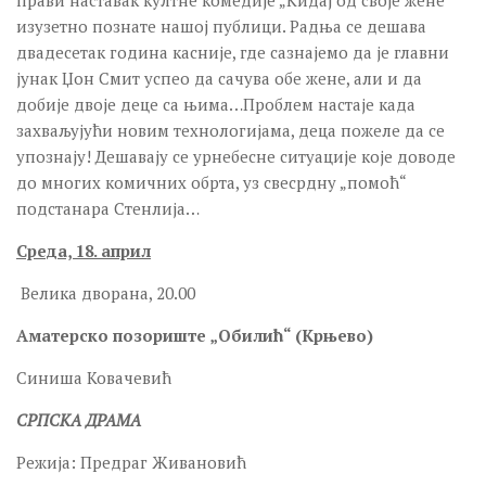
изузетно познате нашој публици. Радња се дешава
двадесетак година касније, где сазнајемо да је главни
јунак Џон Смит успео да сачува обе жене, али и да
добије двоје деце са њима…Проблем настаје када
захваљујући новим технологијама, деца пожеле да се
упознају! Дешавају се урнебесне ситуације које доводе
до многих комичних обрта, уз свесрдну „помоћ“
подстанара Стенлија…
Среда, 18. април
Велика дворана, 20.00
Аматерско позориште „Обилић“ (Крњево)
Синиша Ковачевић
СРПСКА ДРАМА
Режија: Предраг Живановић