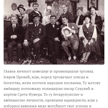
Главна личност комедије је провинцијски трговац
Јеврем Прокић, који, поред трговачког угледа и
богатства, жели постати народни посланик. Ту његову
амбицију потпомажу полицијски писар Секулић и
кортеш Срета Нумера. То су бескрупулозне и
амбициозне личности, превејани каријеристи, који у
изборној кампањи виде могућност свог успона и