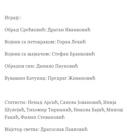
Играју:
Обрад Срећковић: Драган Иванковић
Војник са петокраком: Горан Лекић
Војник са шајкачом: Стефан Бранковић
Обрадов син: Данило Пауновић
Вукашин Катунац: Предраг Живановић
Статисти: Ненад Арсић, Санела Јовановић, Илија
Шулејић, Тихомир Тирнанић, Никола Бајић, Милош
Ракић, Филип Стевановић
Мајстор светла: Драгослав Павловић