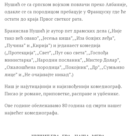
Нушић се са српском војском повлачи преко Албаније,
ПЛЕСНА ШКОЛА
одакле се са породицом пребацује у Француску где ће
КРЕАТИВНИ КУРС ГИТАРЕ
остати до краја Првог светког рата.
СТУДИО ЦРТАЊА И СЛИКАЊА
Бранислав Нушић је аутор пет драмских дела („Није
тако већ овако”, „Јесења киша”, „Иза божјих леђа”,
ШКОЛА РАЧУНАРА
„Пучина” и „Кирија”) и једанаест комедија
ЈОГА
(„Протекција”, „Свет”, „Пут око света”, „Госпођа
Пројекти
министарка”, „Народни посланик”, „Мистер Долар”,
„Ожалошћена породица”, „Покојник”, „Др”, „Сумњиво
Продукција
лице” и „Не очајавајте никад”.)
Позориште ПАТОС
Наш је најутицајнији и најизвођенији комедиограф.
Позориште Бранислав Нушић
Писао је романе, приповетке, расправе и уџбенике.
Позориште Креативни хаос
Ове године обележавамо 80 година од смрти нашег
Набавке
највећег комедиографа.
Галерија
Контакт