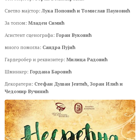
Светло мајстор:
Лука Поповић и Томислав Пауновић
За топом:
Младен Симић
Асистент сценографа:
Горан Вуковић
много помогла:
Сандра Пујић
Гардеробер и реквизитер:
Милица Радовић
Шминкер:
Гордана Баровић
Декоратери:
Стефан Душан Јевтић, Зоран Илић и
Чедомир Вучинић