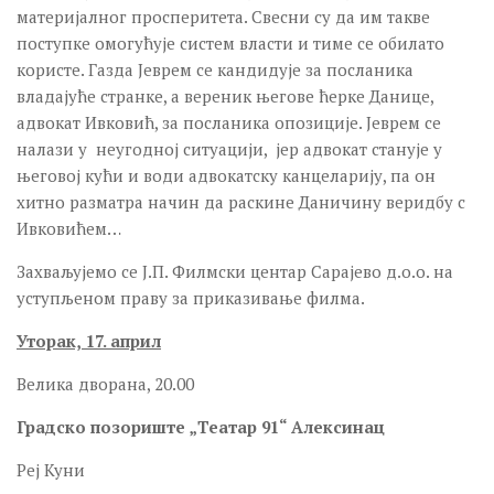
материјалног просперитета. Свесни су да им такве
поступке омогућује систем власти и тиме се обилато
користе. Газда Јеврем се кандидује за посланика
владајуће странке, а вереник његове ћерке Данице,
адвокат Ивковић, за посланика опозиције. Јеврем се
налази у неугодној ситуацији, јер адвокат станује у
његовој кући и води адвокатску канцеларију, па он
хитно разматра начин да раскине Даничину веридбу с
Ивковићем…
Захваљујемо се Ј.П. Филмски центар Сарајево д.о.о. на
уступљеном праву за приказивање филма.
Уторак,
17. април
Велика дворана, 20.00
Градско позориште „Театар 91“ Алексинац
Реј Куни