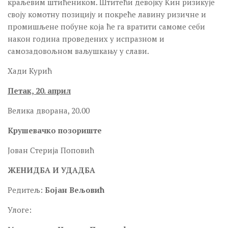
краљевим штићеником. Штитећи девојку Kин ризикује
своју комотну позицију и покреће лавину ризичне и
промишљене побуне која ће га вратити самоме себи
након година проведених у испразном и
самозадовољном ваљушкању у слави.
Хади Курић
Петак, 20. април
Велика дворана, 20.00
Крушевачко позориште
Јован Стерија Поповић
ЖЕНИДБА И УДАДБА
Редитељ:
Бојан Вељовић
Улоге: