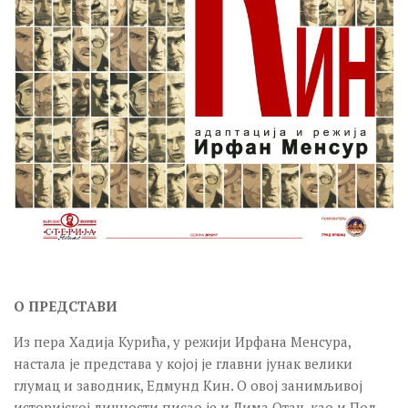
О ПРЕДСТАВИ
Из пера Хадија Курића, у режији Ирфана Менсура,
настала је представа у којој је главни јунак велики
глумац и заводник, Едмунд Кин. О овој занимљивој
историјској личности писао је и Дима Отац, као и Пол