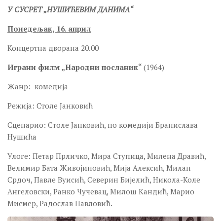
У СУСРЕТ „НУШИЋЕВИМ ДАНИМА“
Понедељак,
16. април
Концертна дворана 20.00
Играни филм „Народни посланик“
(1964)
Жанр: комедија
Режија: Столе Јанковић
Сценарио: Столе Јанковић, по комедији Бранислава
Нушића
Улоге: Петар Прличко, Мира Ступица, Милена Дравић,
Велимир Бата Живојиновић, Мија Алексић, Милан
Срдоч, Павле Вуисић, Северин Бијелић, Никола-Коле
Ангеловски, Ранко Чучевац, Милош Кандић, Марио
Мисмер, Радослав Павловић.