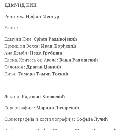
ЕДМУНД КИН
Редитељ:
Ирфан Менсур
Улоге:
Едмунд Кин:
Срђан Радивојевић
Принц од Велса:
Иван Ђорђевић
Ана Демби:
Неда Грубиша
Елена, Контеса од Аволе:
Вања Радошевић
Саломон:
Драган Џанкић
Кити:
Тамара Тамчи Тоскић
Лектор:
Радован Кнежевић
Кореографија:
Марина Лазаревић
Сценографија и костимографија:
Софија Лучић