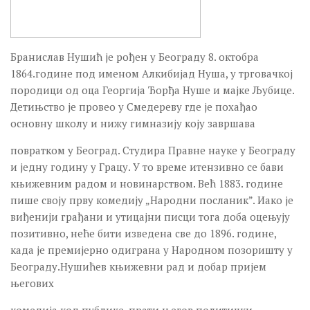
Фестивали и манифестације
Фестивали и манифестације
Остали програми
Бранислав Нушић је рођен у Београду 8. октобра
1864.године под именом Алкибијад Нуша, у трговачкој
Остали програми
породици од оца Георгија Ђорђа Нуше и мајке Љубице.
Гостовања наших програма
Детињство је провео у Смедереву где је похађао
основну школу и нижу гимназију коју завршава
Гостовања наших програма
Манифестације
повратком у Београд. Студира Правне науке у Београду
и једну годину у Грацу. У то време итензивно се бави
НУШИЋЕВИ ДАНИ
књижевним радом и новинарством. Већ 1883. године
35. НУШИЋЕВИ ДАНИ 2018.
пише своју прву комедију „Народни посланик”. Иако је
виђенији грађани и утицајни писци тога доба оцењују
34. НУШИЋЕВИ ДАНИ 2017.
позитивно, неће бити изведена све до 1896. године,
33. НУШИЋЕВИ ДАНИ 2016.
када је премијерно одиграна у Народном позоришту у
Београду.Нушићев књижевни рад и добар пријем
32. НУШИЋЕВИ ДАНИ 2015.
његових
31. НУШИЋЕВИ ДАНИ 2014.