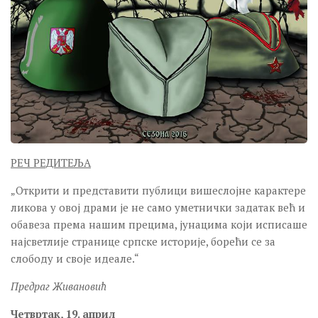
РЕЧ РЕДИТЕЉА
„Oткрити и представити публици вишеслојне карактере
ликова у овој драми је не само уметнички задатак већ и
обавеза према нашим прецима, јунацима који исписаше
најсветлије странице српске историје, борећи се за
слободу и своје идеале.“
Предраг Живановић
Четвртак, 19. април