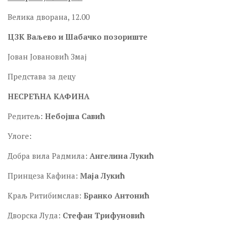
Велика дворана, 12.00
ЦЗК Ваљево и Шабачко позориште
Јован Јовановић Змај
Представа за децу
НЕСРЕЋНА КАФИНА
Редитељ:
Небојша Савић
Улоге:
Добра вила Радмила:
Ангелина Лукић
Принцеза Кафина:
Маја Лукић
Краљ Ритибимслав:
Бранко Антонић
Дворска Луда:
Стефан Трифуновић