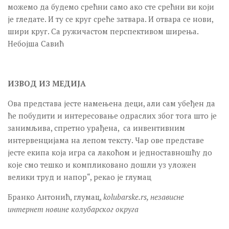
можемо да будемо срећни само ако сте срећни ви који
је гледате. И ту се круг среће затвара. И отвара се нови,
шири круг. Са ружичастом перспективом ширења.
Небојша Савић
ИЗВОД ИЗ МЕДИЈА
Ова представа јесте намењена деци, али сам убеђен да
ће побудити и интересовање одраслих због тога што је
занимљива, спретно урађена, са инвентивним
интервенцијама на лепом тексту. Чар ове представе
јесте екипа која игра са лакоћом и једноставношћу до
које смо тешко и компликовано дошли уз уложен
велики труд и напор“, рекао је глумац
Бранко Антонић, глумац,
kolubarske.rs, независне
интернет новине колубарског округа