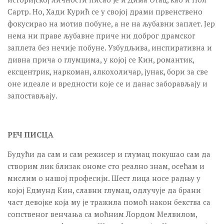
Сартр. Но, Хади Курић се у својој драми првенствено
фокусирао на мотив побуне, а не на љубавни заплет. Јер
нема ни праве љубавне приче ни доброг драмског
заплета без нечије побуне. Узбудљива, инспиративна и
дивна прича о глумцима, у којој се Кин, романтик,
ексцентрик, наркоман, алкохоличар, јунак, бори за све
оне идеале и вредности које се и данас заборављају и
запостављају.
РЕЧ ПИСЦА
Будући да сам и сам режисер и глумац покушао сам да
створим лик близак ономе сто реално знам, осећам и
мислим о нашој професији. Шест лица носе радњу у
којој Едмунд Kин, славни глумац, одлучује да брани
част девојке која му је тражила помоћ након бекства са
сопственог венчања са моћним Лордом Мелвилом,