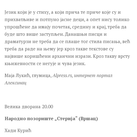
Језик који је у стиху, а који прича те приче које су и
прихватљиве и потпуно јасне деци, а опет нису толико
упрошћене да имају почетак, средину и крај, треба да
буде што више заступљен. Данашњи писци и
драматурзи не треба да се плаше тог стила писања, већ
треба да раде на њему јер кроз такве текстове су
највише коришћени архаични изрази. Кроз такву врсту
књижевности се негује и чува језик.
Маја Лукић, глумица,
Alpress
.
rs
, интернет портал
Алексинац
Велика дворана 20.00
Народно позориште „Стерија“ (Вршац)
Хади Курић