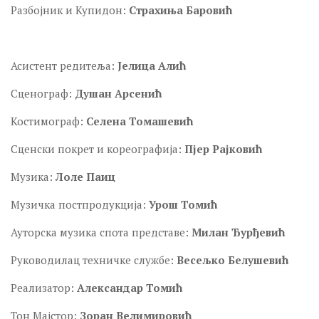
Разбојник и Купидон:
Страхиња Баровић
Асистент редитеља:
Јелица Алић
Сценограф:
Душан Арсенић
Костимограф:
Селена Томашевић
Сценски покрет и кореографија:
Пјер Рајковић
Музика:
Лоле Паиц
Музичка постпродукција:
Урош Томић
Ауторска музика спота представе:
Милан Ђурђевић
Руководилац техничке службе:
Весељко Белушевић
Реализатор:
Александар Томић
Тон Мајстор:
Зоран Велимировић