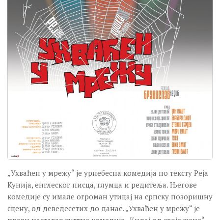
„Ухваћен у мрежу“ је урнебесна комедија по тексту Реја
Кунија, енглеског писца, глумца и редитеља. Његове
комедије су имале огроман утицај на српску позоришну
сцену, од деведесетих до данас. „Ухваћен у мрежу“ је
прави наставак култне комедије „Кидај од своје жене“