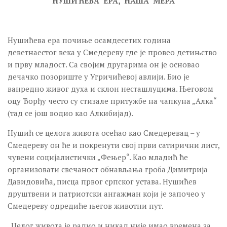
НУШИЋЕВА ЕРА
,
НАША МЕРА
Нушићева ера почиње осамдесетих година
деветнаестог века у Смедереву где је провео детињство
и прву младост. Са својим другарима он је основао
дечачко позориште у Угричићевој авлији. Био је
ванредно живог духа и склон несташлуцима. Његовом
оцу Ђорђу често су стизале притужбе на чапкуна „Алка“
(тад се још водио као Алкибијад).
Нушић се целога живота осећао као Смедеревац – у
Смедереву он ће и покренути свој први сатирични лист,
чувени социјалистички „Фењер“. Као младић ће
организовати свечаност обнављања гроба Димитрија
Давидовића, писца првог српског устава. Нушићев
друштвени и патриотски ангажман који је започео у
Смедереву одредиће његов животни пут.
„Целог живота је радио и никад није имао времена за