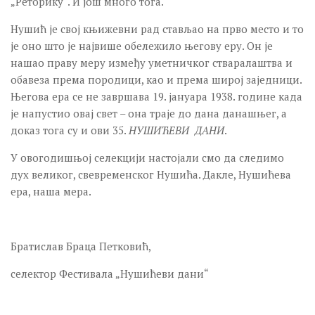
„Реторику“. И још много тога.
Нушић је свој књижевни рад стављао на прво место и то
је оно што је највише обележило његову еру. Он је
нашао праву меру између уметничког стваралаштва и
обавеза према породици, као и према широј заједници.
Његова ера се не завршава 19. јануара 1938. године када
је напустио овај свет – она траје до дана данашњег, а
доказ тога су и ови 35.
НУШИЋЕВИ ДАНИ
.
У овогодишњој селекцији настојали смо да следимо
дух великог, свевременског Нушића. Дакле, Нушићева
ера, наша мера.
Братислав Браца Петковић,
селектор Фестивала „Нушићеви дани“