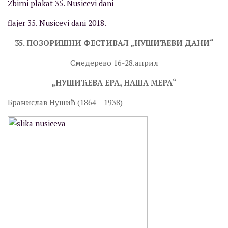
Zbirni plakat 35. Nusicevi dani
Програм
flajer 35. Nusicevi dani 2018.
Позоришни програм
35. ПОЗОРИШНИ ФЕСТИВАЛ „НУШИЋЕВИ ДАНИ“
Позоришни програм
Смедерево 16-28.април
Дечији програм
Дечији програм
„НУШИЋЕВА ЕРА, НАША МЕРА“
Музички програм
Бранислав Нушић (1864 – 1938)
Музички програм
Филмски програм
Филмски програм
Научно-образовни програм
Научно-образовни програм
Ликовни програм
Ликовни програм