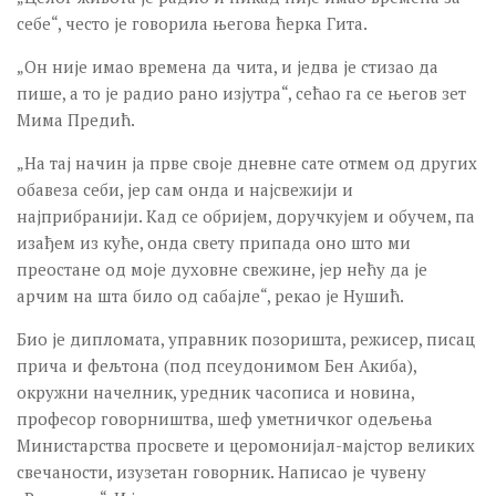
себе“, често је говорила његова ћерка Гита.
„Он није имао времена да чита, и једва је стизао да
пише, а то је радио рано изјутра“, сећао га се његов зет
Мима Предић.
„На тај начин ја прве своје дневне сате отмем од других
обавеза себи, јер сам онда и најсвежији и
најприбранији. Кад се обријем, доручкујем и обучем, па
изађем из куће, онда свету припада оно што ми
преостане од моје духовне свежине, јер нећу да је
арчим на шта било од сабајле“, рекао је Нушић.
Био је дипломата, управник позоришта, режисер, писац
прича и фељтона (под псеудонимом Бен Акиба),
окружни начелник, уредник часописа и новина,
професор говорништва, шеф уметничког одељења
Министарства просвете и церомонијал-мајстор великих
свечаности, изузетан говорник. Написао је чувену