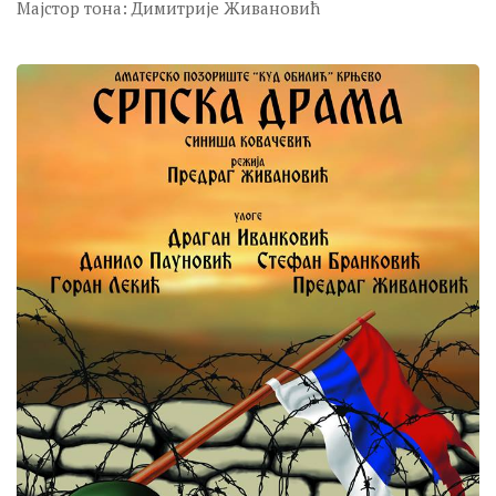
Мајстор тона: Димитрије Живановић