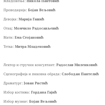
Младожења:
Никола Пантовић
Проводаџија:
Бојан Вељовић
Девојка:
Марија Гашић
Отац:
Момчило Радосављевић
Мати:
Ема Стојановић
Тетка:
Митра Младеновић
Лектор и стручни консултант:
Радослав Миленковић
Сценографија и ликовна обрада:
Слободан Пантелић
Драматург:
Јован Ристић
Избор костима:
Гордана Гајић
Избор музике:
Бојан Вељовић