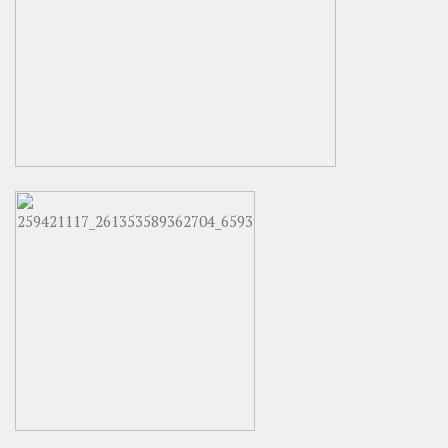
ТЕАТАР У ТВРЂАВИ
05. ТЕАТАР У ТВРЂАВИ 2018.
04. ТЕАТАР У ТВРЂАВИ 2017.
03. ТЕАТАР У ТВРЂАВИ 2016.
02. ТЕАТАР У ТВРЂАВИ 2015.
01. ТЕАТАР У ТВРЂАВИ 2014.
ЛИКОВНА КОЛОНИЈА ГРАФИКА
32. ГРАФИКА 2016.
31. ГРАФИКА 2015.
30. ГРАФИКА 2014.
Течајеви
СТУДИО БАЛЕТА
Пројекат exPERI MЕnt
СТУДИО ГЛУМЕ