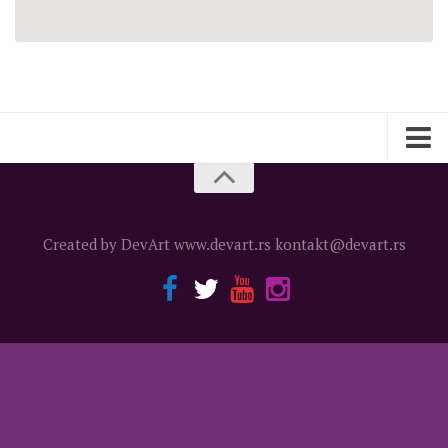
О ЦзКС
Вести
Created by DevArt www.devart.rs kontakt@devart.rs
Програм
Позоришни програм
Позоришни програм
Дечији програм
Дечији програм
Музички програм