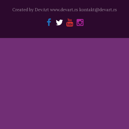
Вести
Created by DevArt www.devart.rs kontakt@devart.rs
Програм
Позоришни програм
Позоришни програм
Дечији програм
Дечији програм
Музички програм
Музички програм
Филмски програм
Филмски програм
Научно-образовни програм
Научно-образовни програм
Ликовни програм