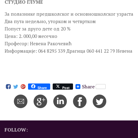
СТУДИО ГЛУМЕ
Програм
За полазнике предшколског и основношколског узраста
Позоришни програм
Два пута недељно, уторком и четвртком
Попуст за друго дете од 20 %
Позоришни програм
Цена: 2. 000,00 месечно
Дечији програм
Професор: Невена Ракочевић
Дечији програм
Информације: 064 8295 339 Драгица 060 441 22 79 Невена
Музички програм
Музички програм
Филмски програм
Share
Share
Post
Филмски програм
Научно-образовни програм
Научно-образовни програм
Ликовни програм
FOLLOW:
Ликовни програм