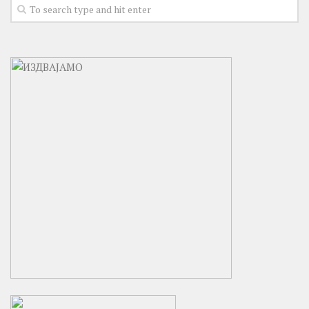
ТЕАТАР У ТВРЂАВИ
05. ТЕАТАР У ТВРЂАВИ 2018.
04. ТЕАТАР У ТВРЂАВИ 2017.
03. ТЕАТАР У ТВРЂАВИ 2016.
02. ТЕАТАР У ТВРЂАВИ 2015.
01. ТЕАТАР У ТВРЂАВИ 2014.
ЛИКОВНА КОЛОНИЈА ГРАФИКА
32. ГРАФИКА 2016.
31. ГРАФИКА 2015.
30. ГРАФИКА 2014.
Течајеви
СТУДИО БАЛЕТА
Пројекат exPERI MЕnt
СТУДИО ГЛУМЕ