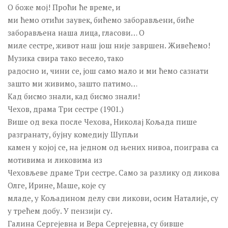
ТЕАТАР У ТВРЂАВИ
О боже мој! Проћи ће време, и
05. ТЕАТАР У ТВРЂАВИ 2018.
ми ћемо отићи заувек, бићемо заборављени, биће
заборављена наша лица, гласови… О
04. ТЕАТАР У ТВРЂАВИ 2017.
миле сестре, живот наш још није завршен. Живећемо!
03. ТЕАТАР У ТВРЂАВИ 2016.
Музика свира тако весело, тако
02. ТЕАТАР У ТВРЂАВИ 2015.
радосно и, чини се, још само мало и ми ћемо сазнати
зашто ми живимо, зашто патимо…
01. ТЕАТАР У ТВРЂАВИ 2014.
Кад бисмо знали, кад бисмо знали!
ЛИКОВНА КОЛОНИЈА ГРАФИКА
Чехов, драма Три сестре (1901.)
32. ГРАФИКА 2016.
Више од века после Чехова, Николај Кољада пише
разгранату, бујну комедију Шупљи
31. ГРАФИКА 2015.
камен у којој се, на једном од њених нивоа, поиграва са
30. ГРАФИКА 2014.
мотивима и ликовима из
Течајеви
Чеховљеве драме Три сестре. Само за разлику од ликова
Олге, Ирине, Маше, које су
СТУДИО БАЛЕТА
младе, у Кољадином делу сви ликови, осим Наталије, су
Пројекат exPERI MЕnt
у трећем добу. У пензији су.
Галина Сергејевна и Вера Сергејевна, су бивше
СТУДИО ГЛУМЕ