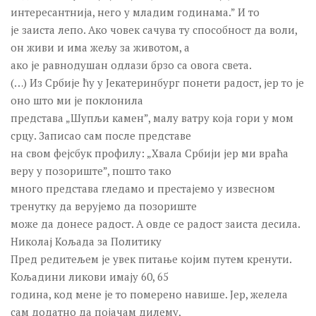
интересантнија, него у младим годинама.” И то
је заиста лепо. Ако човек сачува ту способност да воли,
он живи и има жељу за животом, а
ако је равнодушан одлази брзо са овога света.
(…) Из Србије ћу у Јекатеринбург понети радост, јер то је
оно што ми је поклонила
представа „Шупљи камен”, малу ватру која гори у мом
срцу. Записао сам после представе
на свом фејсбук профилу: „Хвала Србији јер ми враћа
веру у позориште”, пошто тако
много представа гледамо и престајемо у извесном
тренутку да верујемо да позориште
може да донесе радост. А овде се радост заиста десила.
Николај Кољада за Политику
Пред редитељем је увек питање којим путем кренути.
Кољадини ликови имају 60, 65
година, код мене је то померено навише. Јер, желела
сам додатно да појачам дилему,