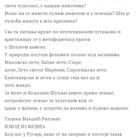
света чудесног, у нашим животима?
Може ли се живети пуним животом и у пензији? Шта је
пуноћа живота а шта празнина?
Сва та питања круже по неочекиваним путањама и
кристалишу се у метафоричној причи
о Шупљем камену.
У природи постоји феномен познат под називима
Михољско лето, Бабље лето, Старе
жене, Лето светог Мартина, Сиротињско лето.
Календарски је јесен а сунце сија као да је
лето младо.
За мене је Кољадин Шупљи камен драма чежње,
непролазне чежње за чудесним које се
крије у љубави, у потреби да волимо и будемо вољени.
Татјана Мандић Ригонат
ИЗВОД ИЗ МЕДИЈА
Код нас у Русији, каже се да заправо и постоји такав