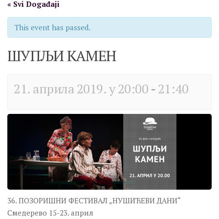
« Svi Događaji
Програм
This event has passed.
Позоришни програм
Позоришни програм
ШУПЉИ КАМЕН
Дечији програм
Дечији програм
21. априла 2019. у 20:00
-
21:40
Музички програм
Музички програм
Филмски програм
Филмски програм
Научно-образовни програм
Научно-образовни програм
Ликовни програм
36. ПОЗОРИШНИ ФЕСТИВАЛ „НУШИЋЕВИ ДАНИ“
Ликовни програм
Смедерево 15-23. април