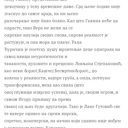
девојчицу у телу времешне даме. Сјај њене појаве није
згаснуо до самог краја, па ни њено
разочарање није било болно. Као што Галина неће да
одрасте, тако Вера не жели да се
одрекне илузија својих снова, сирова реалност је
растужује, и она мора да плаче. Рада
Ђуричин је поетску душу мрзитељке деце одиграла на
самој ивици неуротичности и
тананости, духовито и прецизно. Љиљана Стјепановић,
као неки &quot;Кашчеј Бесмртни&quot;, до
колена у реалности, најпре груба, а онда, потпуно
трансформисана, мека као свила (што
овој глумици изврсно успева), дала је, својом игром, и
самом Игору прилику да према
свакој од њих буде другачији. Тако је Лане Гутовић све
те валере оџивео на сцени лирски,
спретно, жонглерски, на начин који одавно није виђен
у комичком театру. Катарина