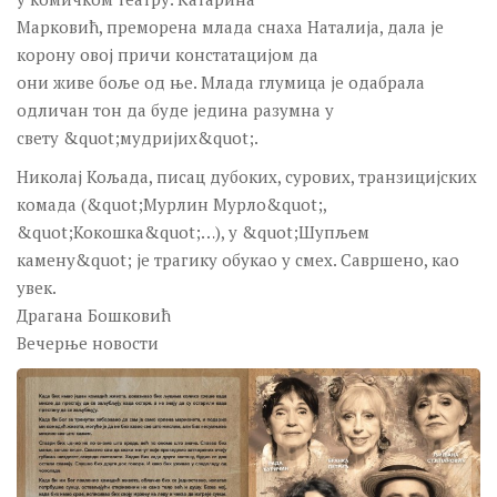
Марковић, преморена млада снаха Наталија, дала је
корону овој причи констатацијом да
они живе боље од ње. Млада глумица је одабрала
одличан тон да буде једина разумна у
свету &quot;мудријих&quot;.
Николај Кољада, писац дубоких, сурових, транзицијских
комада (&quot;Мурлин Мурло&quot;,
&quot;Кокошка&quot;…), у &quot;Шупљем
камену&quot; је трагику обукао у смех. Савршено, као
увек.
Драгана Бошковић
Вечерње новости