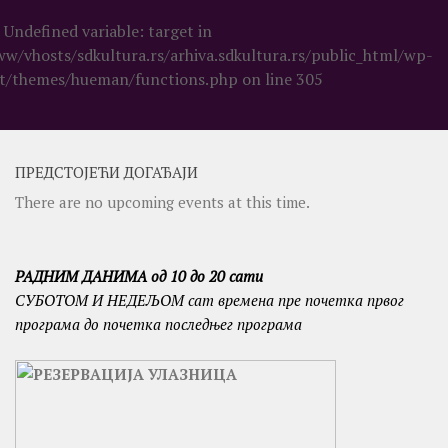
: Undefined variable: target in
ww/vhosts/sdkultura.rs/arhiva.sdkultura.rs/public_html/wp-
t/themes/hueman/functions.php
on line
305
ПРЕДСТОЈЕЋИ ДОГАЂАЈИ
There are no upcoming events at this time.
РАДНИМ ДАНИМА од 10 до 20 сати
СУБОТОМ И
НЕДЕЉОМ сат времена пре почетка првог
програма до почетка последњег програма