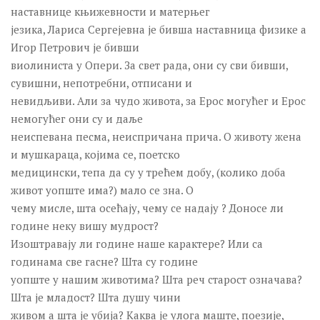
наставнице књижевности и матерњег
ПЛЕСНА ШКОЛА
језика, Лариса Сергејевна је бивша наставница физике а
КРЕАТИВНИ КУРС ГИТАРЕ
Игор Петрович је бивши
виолиниста у Опери. За свет рада, они су сви бивши,
СТУДИО ЦРТАЊА И СЛИКАЊА
сувишни, непотребни, отписани и
ШКОЛА РАЧУНАРА
невидљиви. Али за чудо живота, за Ерос могућег и Ерос
ЈОГА
немогућег они су и даље
неиспевана песма, неиспричана прича. О животу жена
Пројекти
и мушкараца, којима се, поетско
Продукција
медицински, тепа да су у трећем добу, (колико доба
Позориште ПАТОС
живот уопште има?) мало се зна. О
чему мисле, шта осећају, чему се надају ? Доносе ли
Позориште Бранислав Нушић
године неку вишу мудрост?
Позориште Креативни хаос
Изоштравају ли године наше карактере? Или са
Набавке
годинама све гасне? Шта су године
уопште у нашим животима? Шта реч старост означава?
Галерија
Шта је младост? Шта душу чини
Контакт
живом а шта је убија? Каква је улога маште, поезије,