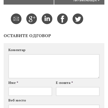
o
g
a
đ
a
ОСТАВИТЕ ОДГОВОР
j
N
Коментар
a
v
i
g
a
Име
*
Е-пошта
*
t
i
Веб место
o