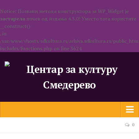
Notice
: Позвани метода конструктора за WP_Widget је
застарела
почев од издања 4.3.0! Уместо тога користите
__construct()
. in
/var/www/vhosts/sdkultura.rs/arhiva.sdkultura.rs/public_ht
includes/functions.php
on line
3624
О ЦзКС
0
Вести