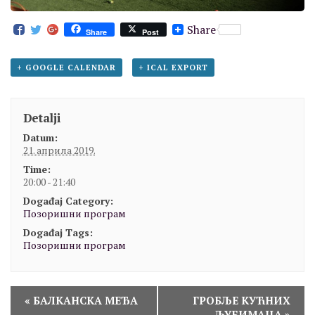
Share
Share
Post
+ GOOGLE CALENDAR
+ ICAL EXPORT
Detalji
Datum:
21. априла 2019.
Time:
20:00 - 21:40
Događaj Category:
Позоришни програм
Događaj Tags:
Позоришни програм
D
«
БАЛКАНСКА МЕЂА
ГРОБЉЕ КУЋНИХ
ЉУБИМАЦА
»