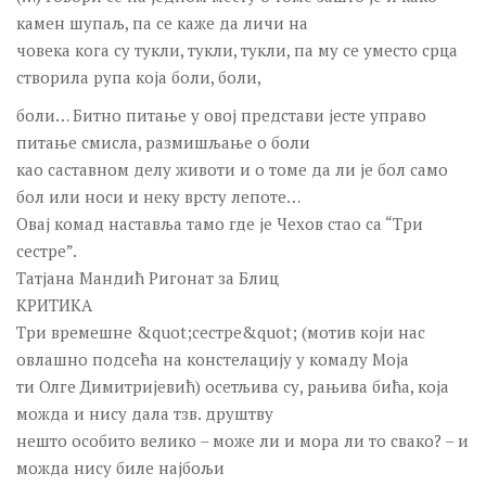
камен шупаљ, па се каже да личи на
човека кога су тукли, тукли, тукли, па му се уместо срца
створила рупа која боли, боли,
боли… Битно питање у овој представи јесте управо
питање смисла, размишљање о боли
као саставном делу животи и о томе да ли је бол само
бол или носи и неку врсту лепоте…
Овај комад наставља тамо где је Чехов стао са “Три
сестре”.
Татјана Мандић Ригонат за Блиц
КРИТИКА
Три времешне &quot;сестре&quot; (мотив који нас
овлашно подсећа на констелацију у комаду Моја
ти Олге Димитријевић) осетљива су, рањива бића, која
можда и нису дала тзв. друштву
нешто особито велико – може ли и мора ли то свако? – и
можда нису биле најбољи