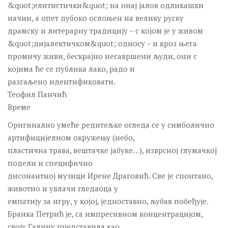
&quot;елитистички&quot; на онај јалов одликашки
начин, а опет дубоко ослоњен на велику руску
драмску и литерарну традицију – с којом је у живом
&quot;дијалектичком&quot; односу – и кроз њега
промичу живи, бескрајно несавршени људи, они с
којима ће се публика лако, радо и
разгаљено идентификовати.
Теофил Панчић
Време
Оригинално умеће редитељке огледа се у симболично
артифицијелном окружењу (небо,
пластична трава, вештачке јабуке…), изврсној глумачкој
подели и специфично
дисонантној музици Ирене Драговић. Све је спонтано,
животно и увлачи гледаоца у
емпатију за игру, у којој, једноставно, љубав побеђује.
Бранка Петрић је, са импресивном концентрацијом,
своју Галину представила као