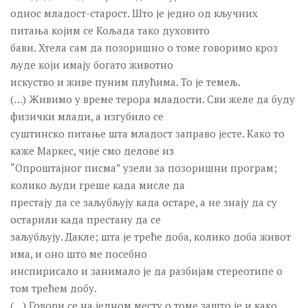
однос младост-старост. Што је једно од кључних
питања којим се Кољада тако духовито
бави. Хтела сам да позоришно о томе говоримо кроз
људе који имају богато животно
искуство и живе пуним плућима. То је темељ.
(…) Живимо у време терора младости. Сви желе да буду
физички млади, а изгубило се
суштинско питање шта младост заправо јесте. Како то
каже Маркес, чије смо делове из
“Опроштајног писма” узели за позоришни програм;
колико људи греше када мисле да
престају да се заљубљују када остаре, а не знају да су
остарили када престану да се
заљубљују. Дакле; шта је треће доба, колико доба живот
има, и оно што ме посебно
инспирисало и занимало је да разбијам стереотипе о
том трећем добу.
(…) Говори се на једном месту о томе зашто је и како