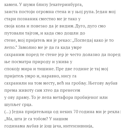
камен. У шуми близу Јекатеринбурга,
заиста постоји огромна стена и у њој рупа. Један мој
стари познаник сместио ме је тако у
своја кола и повезао да је видим. Дуго, дуго смо
путовали тајгом, и када смо дошли до
стене, мој пријатељ ми је рекао: „Погледај како је то
лепо.” Замолио ме је да га када умре
сахраним поред те стене јер је често долазио да поред
ње посматра природу и ужива у
спокоју мира и тишине. Пре две године је тај мој
пријатељ умро и, наравно, нису га
сахранили на том месту, већ на гробљу. Његову љубав
према животу сам хтео да пренесем
у ову драму. То је лепа метафора пробијеног или
шупљег срца.
(…) Једна пријатељица од неких 70 година ми је рекла:
„Ма, шта је са тобом? У нашим
годинама љубав је још јача, интензивнија,