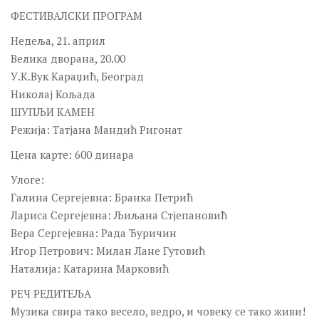
Фестивали и манифестације
ФЕСТИВАЛСКИ ПРОГРАМ
Фестивали и манифестације
Недеља, 21. април
Остали програми
Велика дворана, 20.00
У.К.Вук Караџић, Београд
Остали програми
Николај Кољада
Гостовања наших програма
ШУПЉИ КАМЕН
Гостовања наших програма
Режија: Татјана Мандић Ригонат
Манифестације
Цена карте: 600 динара
Улоге:
НУШИЋЕВИ ДАНИ
Галина Сергејевна: Бранка Петрић
35. НУШИЋЕВИ ДАНИ 2018.
Лариса Сергејевна: Љиљана Стјепановић
34. НУШИЋЕВИ ДАНИ 2017.
Вера Сергејевна: Рада Ђуричин
Игор Петрович: Милан Лане Гутовић
33. НУШИЋЕВИ ДАНИ 2016.
Наталија: Катарина Марковић
32. НУШИЋЕВИ ДАНИ 2015.
РЕЧ РЕДИТЕЉА
31. НУШИЋЕВИ ДАНИ 2014.
Музика свира тако весело, ведро, и човеку се тако живи!