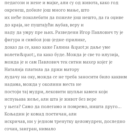
педагози и жене и мајке, али су од живота, како год
окренеш, добиле још много мање, што
их неће поколебати да пожеле још нешто, да га оџиве
до краја, не пуштајући љубав, веру и
наду да умру пре њих. Разведени Игор Павлович ту је
фигура и симбол још-једне-прилике,
доказ да се, како каже Галина &quot;и даље уме
волети&quot;, па како буде. Можда је све то илузија,
можда је и сам Павлович тек ситни махер којег је
Наталија платила да држи матору
лудачу на оку, можда се не треба заносити било каквим
надама, можда у околини места не
постоји тај мудри, лековити шупљи камен који
испуњава жеље, али шта је живот без вере
у њега? Само да полегамо и помремо, ништа друго…
Кољадин је комад поетичан, али
искричав, ни у једном тренутку целомудрен, доследно
сочан, заигран, нимало